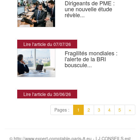
Dirigeants de PME :
une nouvelle étude
révèle...
Lire l'article du 07/07/26
Fragilités mondiales :
l'alerte de la BRI
bouscule...
Lire l'article du 30/06/26
Pages :
1
2
3
4
5
»
© http://www.expert-comptable-paris-8.eu - LJ CONSEILS est