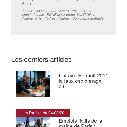
8.eu
Photos : HaOui (auteur : Awen). Pexels : Tima
Miroshnicheko ; RDNE stock projet; Mikail Nilov;
Pixabay; ArtemPodrez. Pixabay : Comptable adélaïde
Les derniers articles
L'affaire Renault 2011 :
le faux espionnage
qui...
Lire l'article du 04/08/26
Emplois fictifs de la
mairie de Paris :...